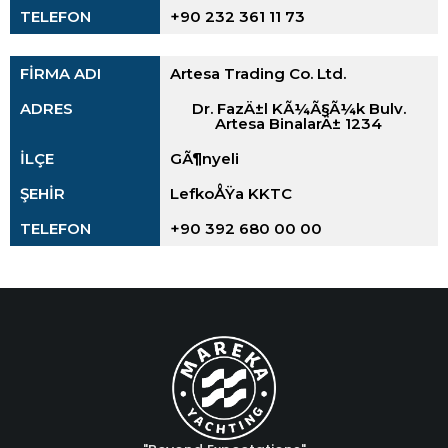
TELEFON
+90 232 361 11 73
FİRMA ADI
Artesa Trading Co. Ltd.
ADRES
Dr. FazÄ±l KÃ¼Ã§Ã¼k Bulv.
Artesa BinalarÄ± 1234
İLÇE
GÃ¶nyeli
ŞEHİR
LefkoÅŸa KKTC
TELEFON
+90 392 680 00 00