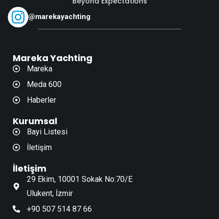
"Beyond Expectations"
@marekayachting
Mareka Yachting
Mareka
Meda 600
Haberler
Kurumsal
Bayi Listesi
İletişim
İletişim
29 Ekim, 10001 Sokak No:70/E
Ulukent, İzmir
+90 507 514 87 66