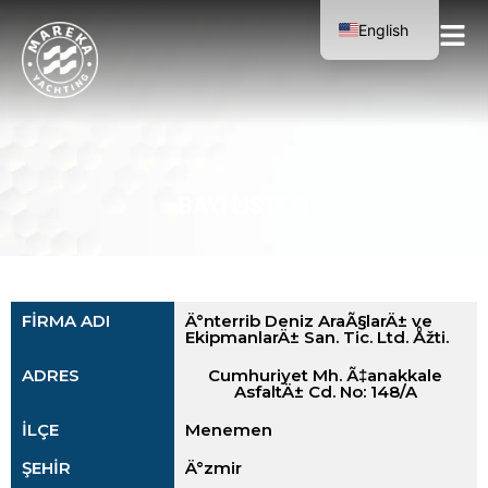
English
Turkish
BAYI LISTESI
FİRMA ADI
Ä°nterrib Deniz AraÃ§larÄ± ve
EkipmanlarÄ± San. Tic. Ltd. Åžti.
ADRES
Cumhuriyet Mh. Ã‡anakkale
AsfaltÄ± Cd. No: 148/A
İLÇE
Menemen
ŞEHİR
Ä°zmir